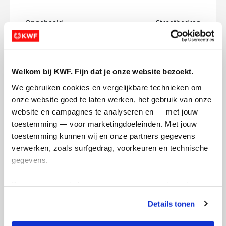
Opgehaald
Streefbedrag
€0
€500
Doneer
Welkom bij KWF. Fijn dat je onze website bezoekt.
We gebruiken cookies en vergelijkbare technieken om 
Madelief's badges
onze website goed te laten werken, het gebruik van onze 
website en campagnes te analyseren en — met jouw 
toestemming — voor marketingdoeleinden. Met jouw 
toestemming kunnen wij en onze partners gegevens 
verwerken, zoals surfgedrag, voorkeuren en technische 
gegevens.
Deze gegevens helpen ons om campagnes te meten, 
prestaties te verbeteren en relevante KWF-content te 
Details tonen
tonen. Je kunt je toestemming op elk moment wijzigen of 
intrekken via Cookie instellingen onderaan de pagina. De 