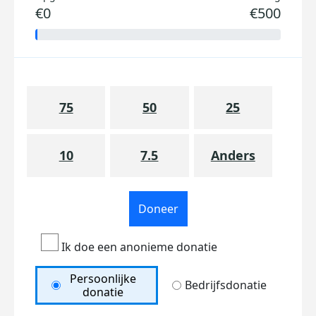
€0
€500
75
50
25
10
7.5
Anders
Doneer
Ik doe een anonieme donatie
Persoonlijke
Bedrijfsdonatie
donatie