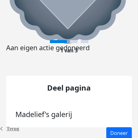
Aan eigen actie gedoneerd
1 van 3
Deel pagina
Madelief's
galerij
Terug
Doneer