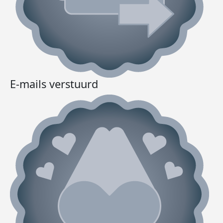
E-mails verstuurd