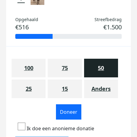
Opgehaald
Streefbedrag
€516
€1.500
100
75
50
25
15
Anders
Doneer
Ik doe een anonieme donatie