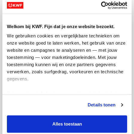
Doneer nu
Welkom bij KWF. Fijn dat je onze website bezoekt.
We gebruiken cookies en vergelijkbare technieken om 
Opgehaald
Streefbedrag
onze website goed te laten werken, het gebruik van onze 
€516
€1.500
website en campagnes te analyseren en — met jouw 
toestemming — voor marketingdoeleinden. Met jouw 
toestemming kunnen wij en onze partners gegevens 
Doneer
verwerken, zoals surfgedrag, voorkeuren en technische 
gegevens.
Mijn updates
Deze gegevens helpen ons om campagnes te meten, 
prestaties te verbeteren en relevante KWF-content te 
Details tonen
tonen. Je kunt je toestemming op elk moment wijzigen of 
intrekken via Cookie instellingen onderaan de pagina. De 
lijst met cookies is te vinden in het tabblad “details”.
Alles toestaan
Wat een verjaardags