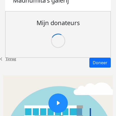
Madhumita's
galerij
Mijn donateurs
Terug
Doneer