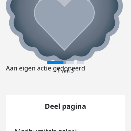
Aan eigen actie gedoneerd
1 van 3
Deel pagina