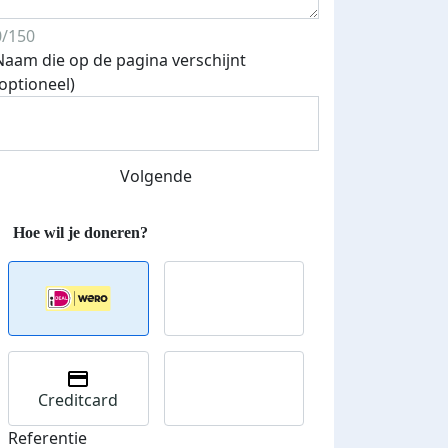
0/150
Naam die op de pagina verschijnt
(optioneel)
Streefbedrag verhoogd
Volgende
Creditcard
Referentie