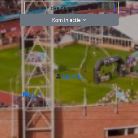
Kom in actie
Inloggen
NL