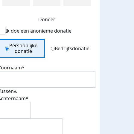
Doneer
Ik doe een anonieme donatie
Donation Type
Persoonlijke
Bedrijfsdonatie
donatie
Voornaam*
Tussenv.
Achternaam*