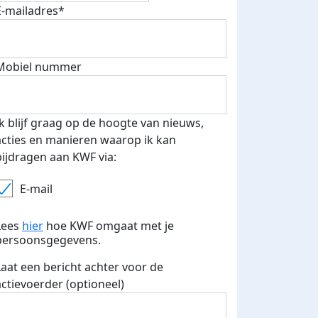
E-mailadres*
Mobiel nummer
 euro opgehaald: t-shirt
E-mails verstuurd
iend
Ik blijf graag op de hoogte van nieuws,
acties en manieren waarop ik kan
bijdragen aan KWF via:
E-mail
Lees
hier
hoe KWF omgaat met je
persoonsgegevens.
Laat een bericht achter voor de
actievoerder (optioneel)