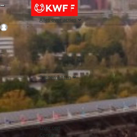
Alles over acties
Login
Evenementen
Over ons
Contact