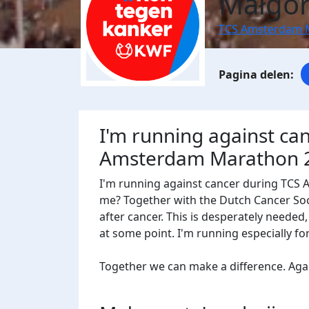
Małgor
TCS Amsterdam 
I'm running against ca
Amsterdam Marathon 
I'm running against cancer during TCS
me? Together with the Dutch Cancer Socie
after cancer. This is desperately needed
at some point. I'm running especially f
Together we can make a difference. Agains