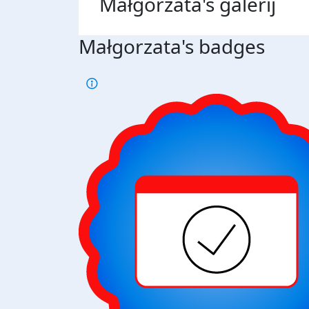
Małgorzata's
galerij
Małgorzata's badges