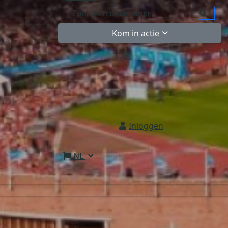
Kom in actie
Inloggen
NL