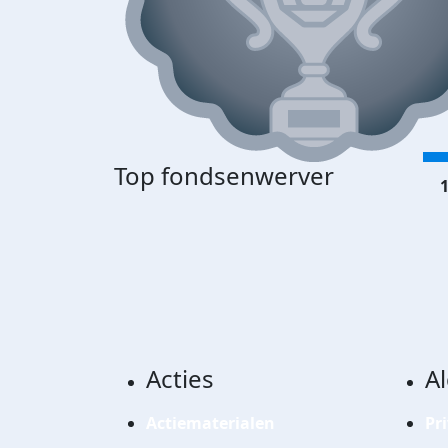
Top fondsenwerver
1
Acties
A
Actiematerialen
Pr