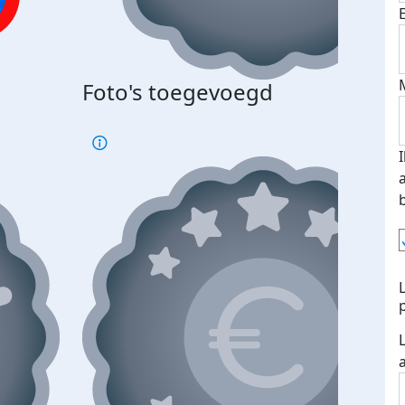
Foto's toegevoegd
€500
verd