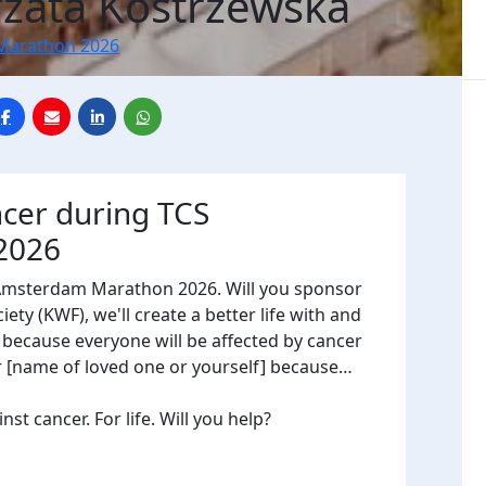
zata Kostrzewska
Marathon 2026
ncer during TCS
2026
 Amsterdam Marathon 2026. Will you sponsor
ty (KWF), we'll create a better life with and
, because everyone will be affected by cancer
or [name of loved one or yourself] because…
t cancer. For life. Will you help?