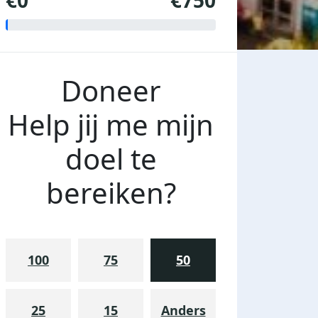
€0
€750
Doneer
Help jij me mijn
doel te
bereiken?
100
75
50
25
15
Anders