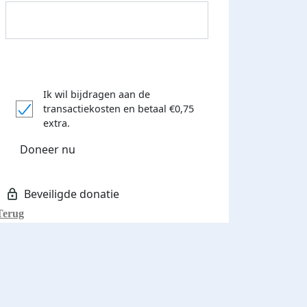
Ik wil bijdragen aan de
transactiekosten
en betaal €0,75
Donateurs bedankt
extra.
Doneer nu
Terug