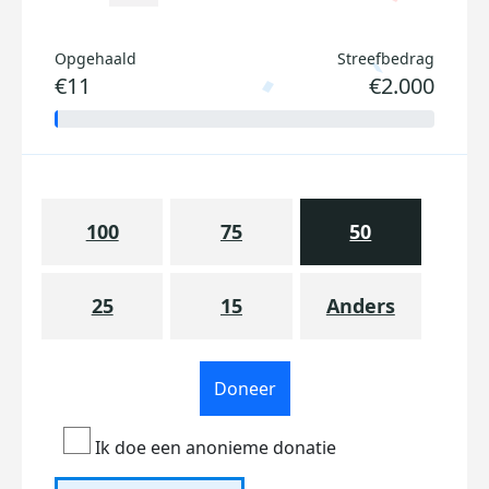
Opgehaald
Streefbedrag
€11
€2.000
100
75
50
25
15
Anders
Doneer
Ik doe een anonieme donatie