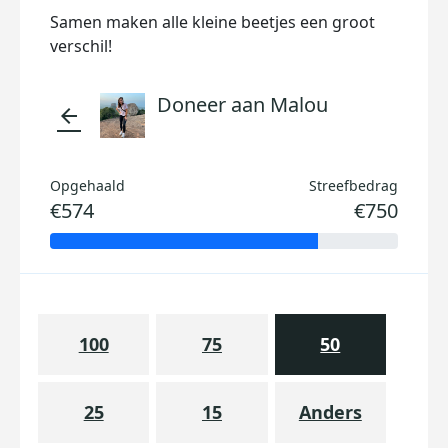
Samen maken alle kleine beetjes een groot
verschil!
Doneer aan Malou
arrow_back
Opgehaald
Streefbedrag
€574
€750
100
75
50
25
15
Anders