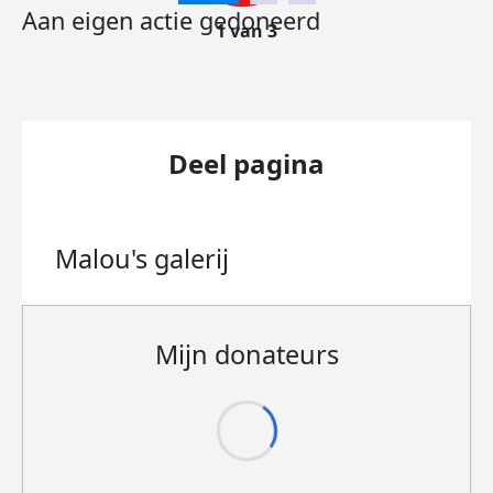
Aan eigen actie gedoneerd
1 van 3
Deel pagina
Malou's
galerij
Mijn donateurs