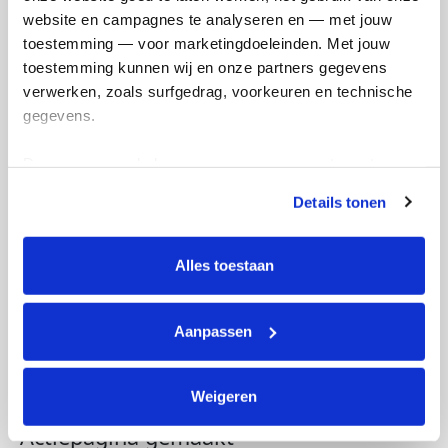
website en campagnes te analyseren en — met jouw 
toestemming — voor marketingdoeleinden. Met jouw 
toestemming kunnen wij en onze partners gegevens 
verwerken, zoals surfgedrag, voorkeuren en technische 
gegevens.
Deze gegevens helpen ons om campagnes te meten, 
prestaties te verbeteren en relevante KWF-content te 
Details tonen
tonen. Je kunt je toestemming op elk moment wijzigen of 
intrekken via Cookie instellingen onderaan de pagina. De 
lijst met cookies is te vinden in het tabblad “details”.
Alles toestaan
Aanpassen
Weigeren
Actiepagina gemaakt