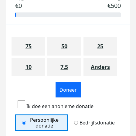
€0
€500
75
50
25
10
7.5
Anders
Doneer
Ik doe een anonieme donatie
Persoonlijke
Bedrijfsdonatie
donatie