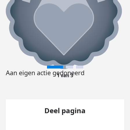
Aan eigen actie gedoneerd
1 van 3
Deel pagina