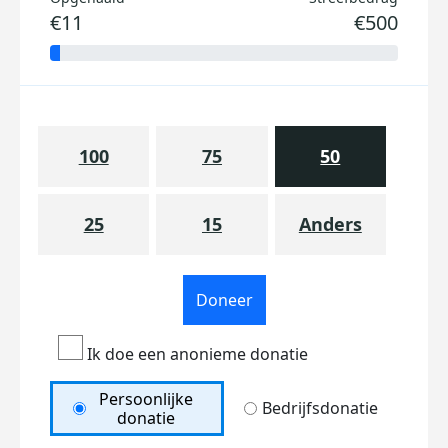
€11
€500
100
75
50
25
15
Anders
Doneer
Ik doe een anonieme donatie
Persoonlijke
Bedrijfsdonatie
donatie