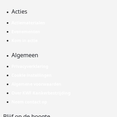
Acties
Actiematerialen
Evenementen
Kom in actie
Algemeen
Privacyverklaring
Cookie instellingen
Algemene voorwaarden
Over KWF Kankerbestrijding
Neem contact op
Blijf op de hoogte