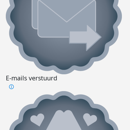
E-mails verstuurd