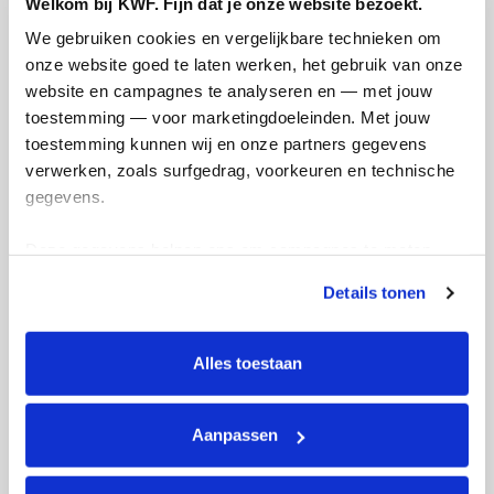
Welkom bij KWF. Fijn dat je onze website bezoekt.
We gebruiken cookies en vergelijkbare technieken om 
onze website goed te laten werken, het gebruik van onze 
€
26
website en campagnes te analyseren en — met jouw 
toestemming — voor marketingdoeleinden. Met jouw 
Asse en Anja
toestemming kunnen wij en onze partners gegevens 
Stoer hoor!!
verwerken, zoals surfgedrag, voorkeuren en technische 
gegevens.
Deze gegevens helpen ons om campagnes te meten, 
prestaties te verbeteren en relevante KWF-content te 
Details tonen
tonen. Je kunt je toestemming op elk moment wijzigen of 
intrekken via Cookie instellingen onderaan de pagina. De 
lijst met cookies is te vinden in het tabblad “details”.
Alles toestaan
€
25.75
Aanpassen
Rob
Mooi initiatief, goed bezig! Heel veel succes,