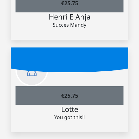
€
25.75
Henri E Anja
Succes Mandy
€
25.75
Lotte
You got this!!