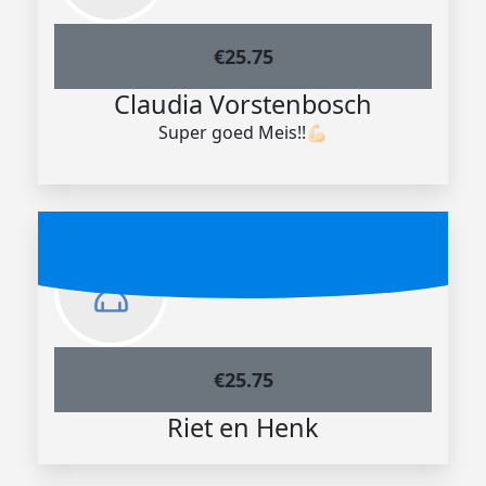
€
25.75
Claudia Vorstenbosch
Super goed Meis!!💪🏻
€
25.75
Riet en Henk