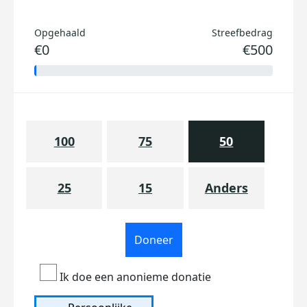
Opgehaald
Streefbedrag
€0
€500
100
75
50
25
15
Anders
Doneer
Ik doe een anonieme donatie