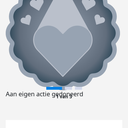
Aan eigen actie gedoneerd
1 van 3