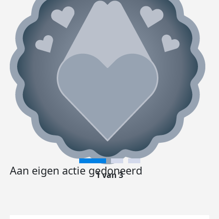
Aan eigen actie gedoneerd
1 van 3