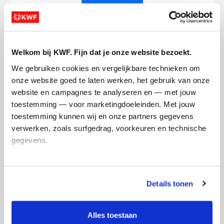
Doneer nu
Welkom bij KWF. Fijn dat je onze website bezoekt.
We gebruiken cookies en vergelijkbare technieken om 
Opgehaald
Streefbedrag
onze website goed te laten werken, het gebruik van onze 
€751
€750
website en campagnes te analyseren en — met jouw 
toestemming — voor marketingdoeleinden. Met jouw 
Doneer
toestemming kunnen wij en onze partners gegevens 
verwerken, zoals surfgedrag, voorkeuren en technische 
gegevens.
Mandy's badges
Deze gegevens helpen ons om campagnes te meten, 
prestaties te verbeteren en relevante KWF-content te 
Details tonen
tonen. Je kunt je toestemming op elk moment wijzigen of 
intrekken via Cookie instellingen onderaan de pagina. De 
lijst met cookies is te vinden in het tabblad “details”.
Alles toestaan