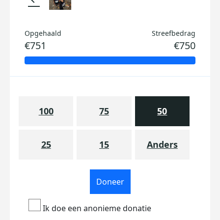
Opgehaald
Streefbedrag
€751
€750
100
75
50
25
15
Anders
Doneer
Ik doe een anonieme donatie