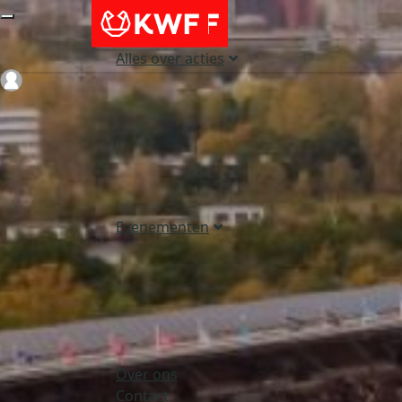
Alles over acties
Login
Evenementen
Over ons
Contact