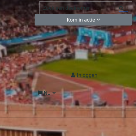
Kom in actie
Inloggen
NL