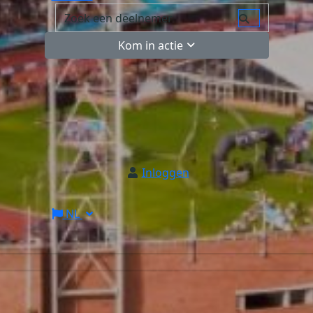
Kom in actie
Inloggen
NL