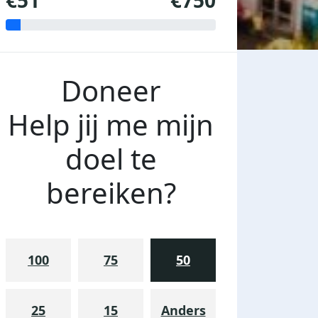
€51
€750
Doneer
Help jij me mijn
doel te
bereiken?
100
75
50
25
15
Anders