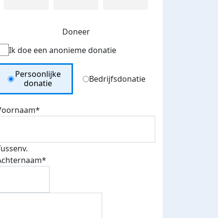
Doneer
Ik doe een anonieme donatie
Donation Type
Persoonlijke
Bedrijfsdonatie
donatie
Voornaam*
Tussenv.
Achternaam*