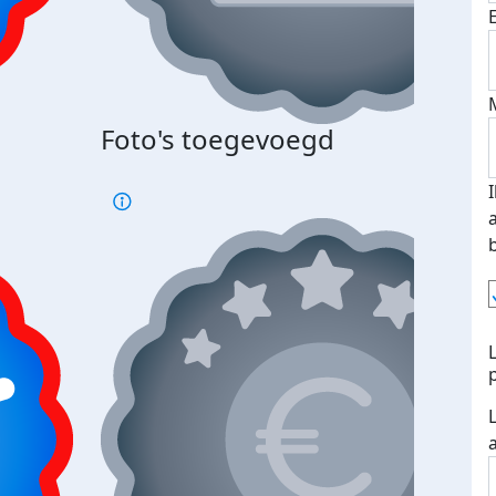
Foto's toegevoegd
€500
verd