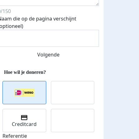
0/150
Naam die op de pagina verschijnt
(optioneel)
Streefbedrag verhoogd
Volgende
Creditcard
Referentie