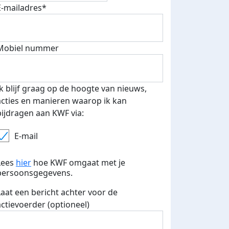
E-mailadres*
Mobiel nummer
 euro opgehaald: t-shirt
E-mails verstuurd
iend
Ik blijf graag op de hoogte van nieuws,
acties en manieren waarop ik kan
bijdragen aan KWF via:
E-mail
Lees
hier
hoe KWF omgaat met je
persoonsgegevens.
Laat een bericht achter voor de
actievoerder (optioneel)