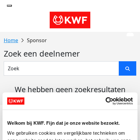
Sponsor
Zoek een deelnemer
We hebben geen zoekresultaten
gevonden
Acties
Welkom bij KWF. Fijn dat je onze website bezoekt.
Actiematerialen
We gebruiken cookies en vergelijkbare technieken om 
Evenementen