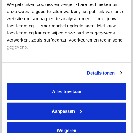
We gebruiken cookies en vergelijkbare technieken om 
Manon's badges
onze website goed te laten werken, het gebruik van onze 
website en campagnes te analyseren en — met jouw 
toestemming — voor marketingdoeleinden. Met jouw 
toestemming kunnen wij en onze partners gegevens 
verwerken, zoals surfgedrag, voorkeuren en technische 
gegevens.
Deze gegevens helpen ons om campagnes te meten, 
prestaties te verbeteren en relevante KWF-content te 
Details tonen
tonen. Je kunt je toestemming op elk moment wijzigen of 
intrekken via Cookie instellingen onderaan de pagina. De 
lijst met cookies is te vinden in het tabblad “details”.
Alles toestaan
Aanpassen
Weigeren