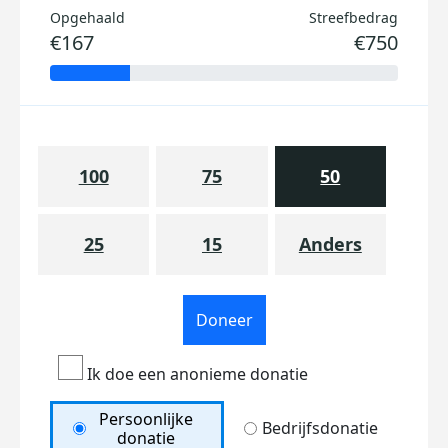
Opgehaald
Streefbedrag
€167
€750
100
75
50
25
15
Anders
Doneer
Ik doe een anonieme donatie
Persoonlijke
Bedrijfsdonatie
donatie