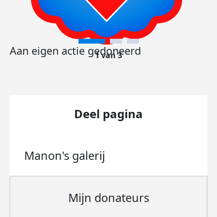
Aan eigen actie gedoneerd
1 van 3
Deel pagina
Manon's
galerij
Mijn donateurs