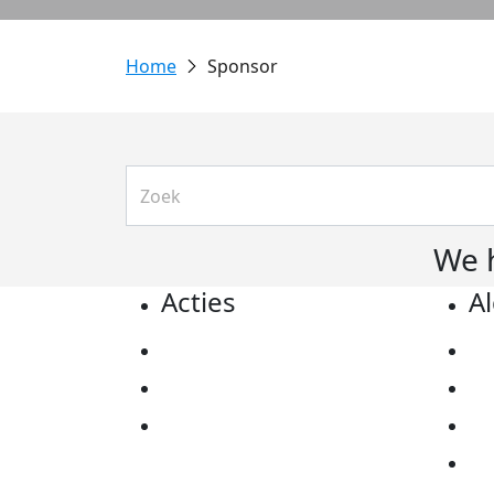
Sponsor
We 
Acties
A
Actiematerialen
Pr
Evenementen
Co
Kom in actie
Al
Ov