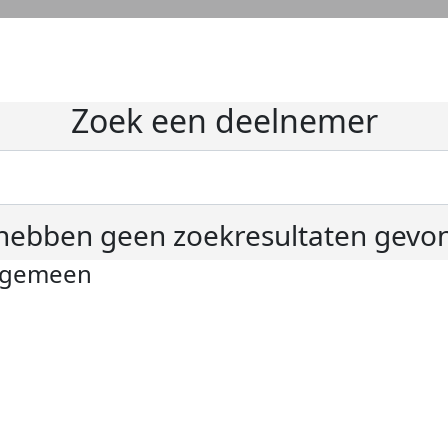
Zoek een deelnemer
hebben geen zoekresultaten gevo
lgemeen
ivacyverklaring
okie instellingen
gemene voorwaarden
er KWF Kankerbestrijding