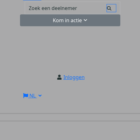
Kom in actie
Inloggen
NL