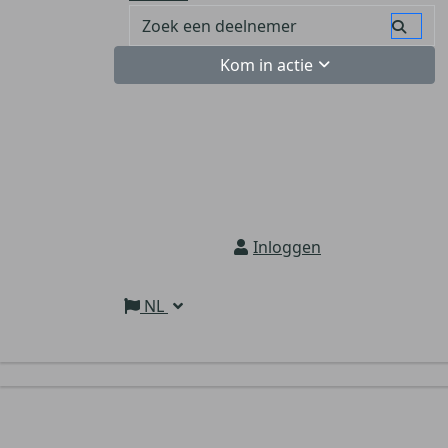
Kom in actie
Inloggen
NL