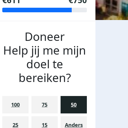
€611
€750
Doneer
Help jij me mijn
doel te
bereiken?
100
75
50
25
15
Anders