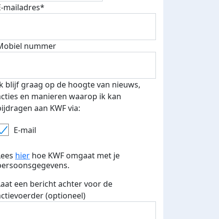
E-mailadres*
Mobiel nummer
 euro opgehaald: t-shirt
E-mails verstuurd
Ik blijf graag op de hoogte van nieuws,
iend
acties en manieren waarop ik kan
bijdragen aan KWF via:
E-mail
Lees
hier
hoe KWF omgaat met je
persoonsgegevens.
Laat een bericht achter voor de
actievoerder (optioneel)