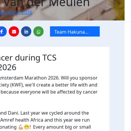
 Van der Meulen
Marathon 2026
Team Hakuna
Matata
ncer during TCS
2026
 Amsterdam Marathon 2026. Will you sponsor
ty (KWF), we'll create a better life with and
, because everyone will be affected by cancer
and Dani. Last year we cycled around the
 Amref health Africa and this year we run
onating 💪🏼😁! Every amount big or small