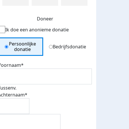
Doneer
Ik doe een anonieme donatie
Donation Type
Persoonlijke
Bedrijfsdonatie
donatie
Voornaam*
Tussenv.
Achternaam*