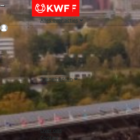
Alles over acties
Login
Evenementen
Over ons
Contact