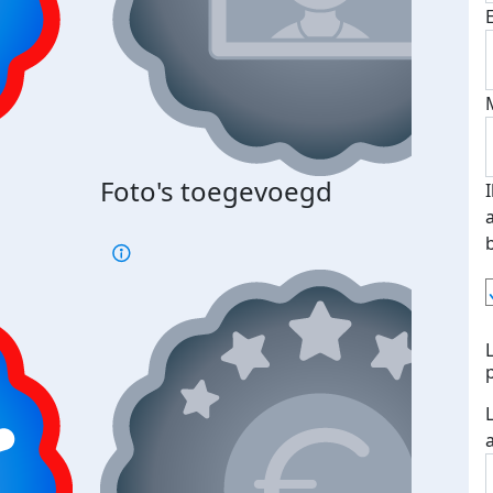
Foto's toegevoegd
€500
verd