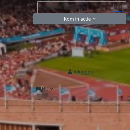
Kom in actie
Inloggen
NL