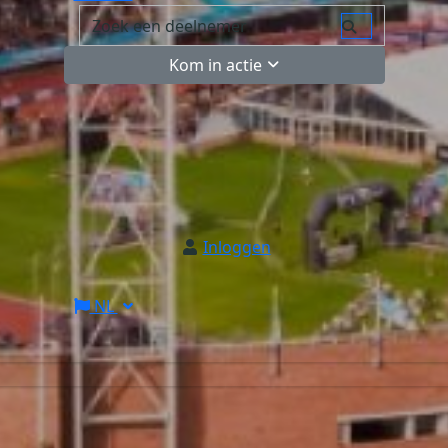
Kom in actie
Inloggen
NL