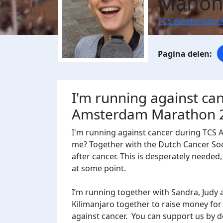
Manon
TCS Amsterdam 
I'm running against ca
Amsterdam Marathon 
I'm running against cancer during TCS
me? Together with the Dutch Cancer Socie
after cancer. This is desperately needed
at some point.
I’m running together with Sandra, Judy 
Kilimanjaro together to raise money for
against cancer. You can support us by d