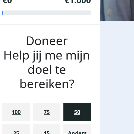
€0
€1.000
Doneer
Help jij me mijn
doel te
bereiken?
100
75
50
25
15
Anders