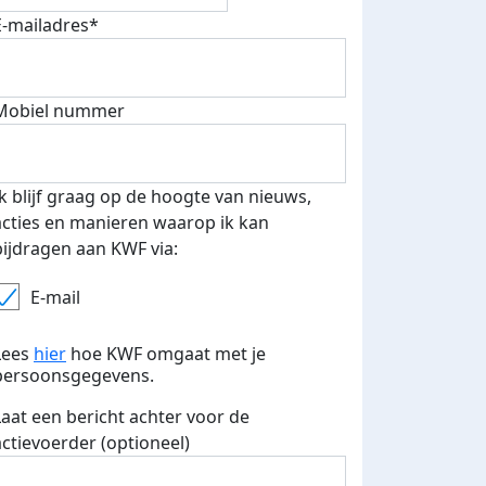
E-mailadres*
Mobiel nummer
Ik blijf graag op de hoogte van nieuws,
acties en manieren waarop ik kan
bijdragen aan KWF via:
E-mail
Lees
hier
hoe KWF omgaat met je
persoonsgegevens.
Laat een bericht achter voor de
actievoerder (optioneel)