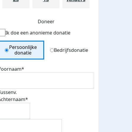
Doneer
Ik doe een anonieme donatie
Donation Type
Persoonlijke
Bedrijfsdonatie
donatie
Voornaam*
Tussenv.
Achternaam*