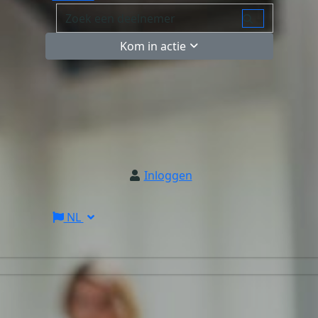
Kom in actie
Inloggen
NL