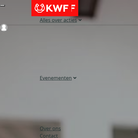
Alles over acties
Login
Evenementen
Over ons
Contact