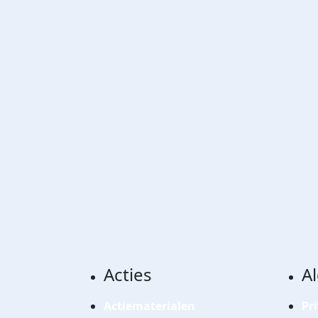
Acties
A
Actiematerialen
Pr