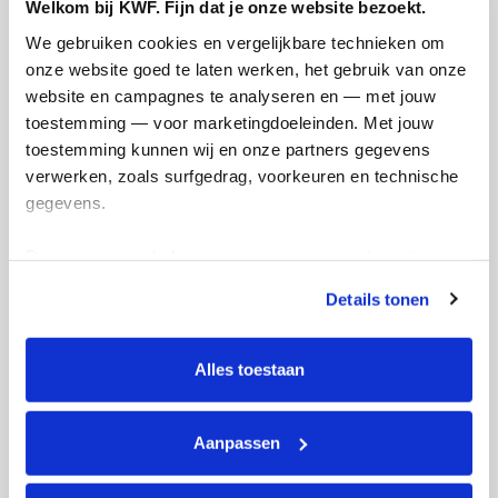
Welkom bij KWF. Fijn dat je onze website bezoekt.
Doneer
We gebruiken cookies en vergelijkbare technieken om 
onze website goed te laten werken, het gebruik van onze 
Manon's badges
website en campagnes te analyseren en — met jouw 
toestemming — voor marketingdoeleinden. Met jouw 
toestemming kunnen wij en onze partners gegevens 
verwerken, zoals surfgedrag, voorkeuren en technische 
gegevens.
Deze gegevens helpen ons om campagnes te meten, 
prestaties te verbeteren en relevante KWF-content te 
Details tonen
tonen. Je kunt je toestemming op elk moment wijzigen of 
intrekken via Cookie instellingen onderaan de pagina. De 
lijst met cookies is te vinden in het tabblad “details”.
Alles toestaan
Aanpassen