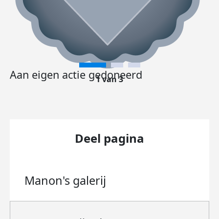
Aan eigen actie gedoneerd
1 van 3
Deel pagina
Manon's
galerij