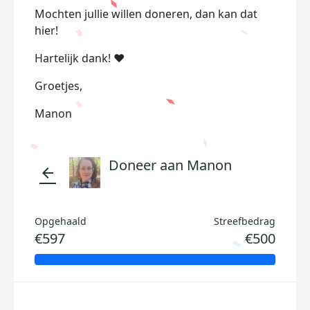
Mochten jullie willen doneren, dan kan dat
hier!
Hartelijk dank!
❤️
Groetjes,
Manon
Doneer aan Manon
arrow_back
Opgehaald
Streefbedrag
€597
€500