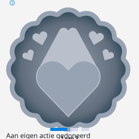
Aan eigen actie gedoneerd
1 van 3