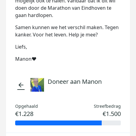
mogelijk ook te halen. Vandaar dat ik dit wil
doen door de Marathon van Eindhoven te
gaan hardlopen.
Samen kunnen we het verschil maken. Tegen
kanker. Voor het leven. Help je mee?
Liefs,
Manon❤️
Doneer aan Manon
arrow_back
Opgehaald
Streefbedrag
€1.228
€1.500