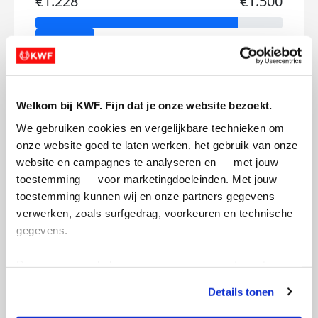
€1.228
€1.500
Doneer
Mijn activiteiten volgen
Welkom bij KWF. Fijn dat je onze website bezoekt.
We gebruiken cookies en vergelijkbare technieken om 
onze website goed te laten werken, het gebruik van onze 
website en campagnes te analyseren en — met jouw 
toestemming — voor marketingdoeleinden. Met jouw 
toestemming kunnen wij en onze partners gegevens 
316
verwerken, zoals surfgedrag, voorkeuren en technische 
kms
gegevens.
Manon's badges
Deze gegevens helpen ons om campagnes te meten, 
prestaties te verbeteren en relevante KWF-content te 
Details tonen
tonen. Je kunt je toestemming op elk moment wijzigen of 
intrekken via Cookie instellingen onderaan de pagina. De 