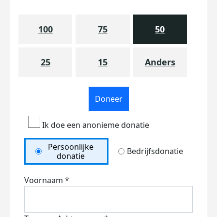
100
75
50
25
15
Anders
Doneer
Ik doe een anonieme donatie
Persoonlijke
Bedrijfsdonatie
donatie
Voornaam *