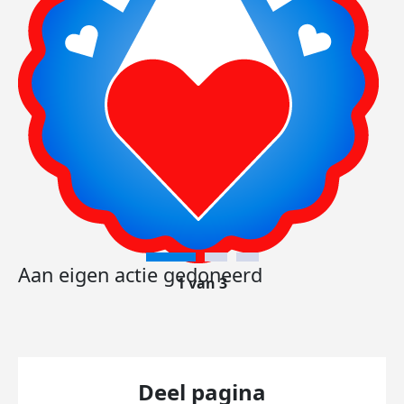
Aan eigen actie gedoneerd
1 van 3
Deel pagina