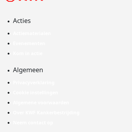
Acties
Actiematerialen
Evenementen
Kom in actie
Algemeen
Privacyverklaring
Cookie instellingen
Algemene voorwaarden
Over KWF Kankerbestrijding
Neem contact op