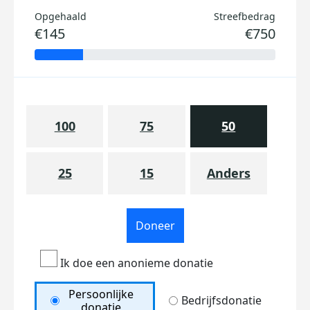
Opgehaald
Streefbedrag
€145
€750
100
75
50
25
15
Anders
Doneer
Ik doe een anonieme donatie
Persoonlijke
Bedrijfsdonatie
donatie