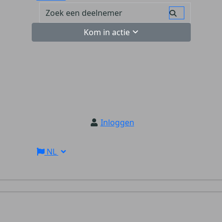
Kom in actie
Inloggen
NL