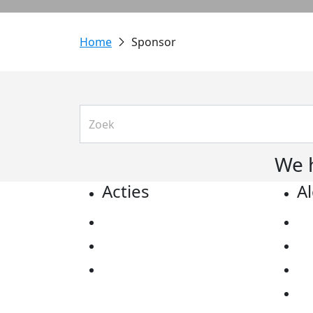
Sponsor
We 
Acties
A
Actiematerialen
Pr
Evenementen
Co
Kom in actie
Al
Ov