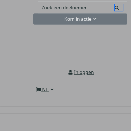
Kom in actie
Inloggen
NL