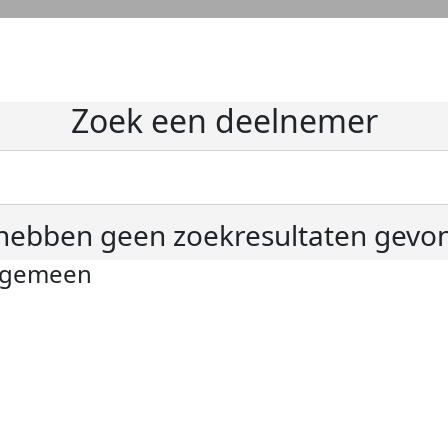
Zoek een deelnemer
hebben geen zoekresultaten gevo
lgemeen
ivacyverklaring
okie instellingen
gemene voorwaarden
er KWF Kankerbestrijding