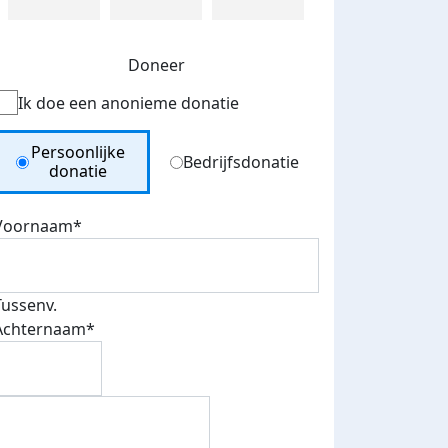
Doneer
Ik doe een anonieme donatie
Donation Type
Persoonlijke
Bedrijfsdonatie
donatie
Voornaam*
Tussenv.
Achternaam*