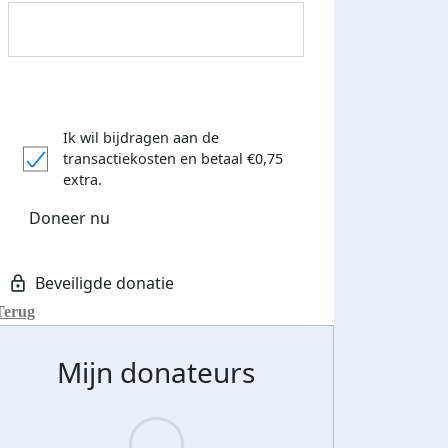
Ik wil bijdragen aan de
transactiekosten
en betaal €0,75
Donateurs bedankt
extra.
Doneer nu
Terug
Mijn donateurs