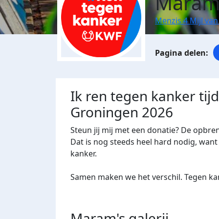
Maram 
Menzis 4 Mijl va
Ik ren tegen kanker tij
Groningen 2026
Steun jij mij met een donatie? De opbre
Dat is nog steeds heel hard nodig, want 
kanker.
Samen maken we het verschil. Tegen kan
Maram's
galerij