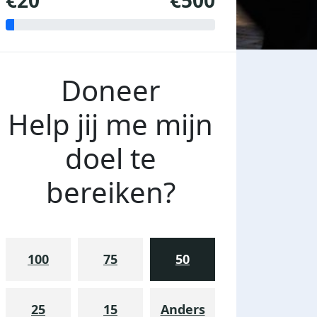
€20
€500
Doneer
Help jij me mijn
doel te
bereiken?
100
75
50
25
15
Anders