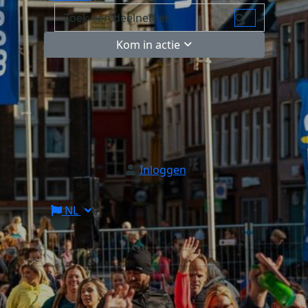
Kom in actie
Inloggen
NL