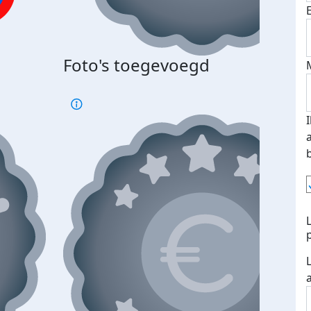
Bij 
Foto's toegevoegd
je je