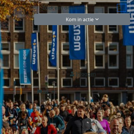
Kom in actie
Inloggen
NL