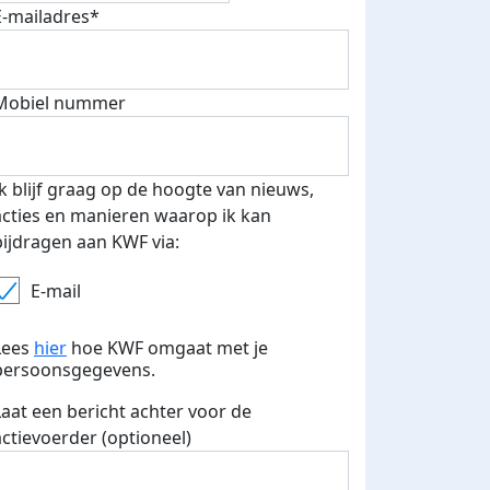
E-mailadres*
500 euro aan donaties ontvang
E-mails verstuurd
 speciale KWF t-shirt!
Mobiel nummer
Ik blijf graag op de hoogte van nieuws,
acties en manieren waarop ik kan
bijdragen aan KWF via:
E-mail
Lees
hier
hoe KWF omgaat met je
persoonsgegevens.
Laat een bericht achter voor de
actievoerder (optioneel)