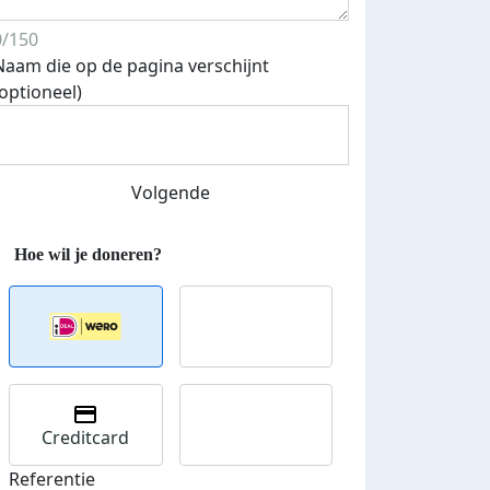
0/150
Naam die op de pagina verschijnt
(optioneel)
Streefbedrag verhoogd
Volgende
Creditcard
Referentie