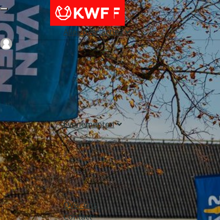
Alles over acties
Login
Evenementen
Over ons
Contact