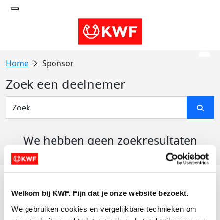
Sponsor
Zoek een deelnemer
We hebben geen zoekresultaten
gevonden
Acties
Welkom bij KWF. Fijn dat je onze website bezoekt.
Actiematerialen
We gebruiken cookies en vergelijkbare technieken om 
Evenementen