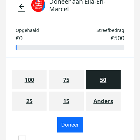
Doneer aan Ella-En-
arrow_back
Marcel
Opgehaald
Streefbedrag
€0
€500
100
75
50
25
15
Anders
Doneer