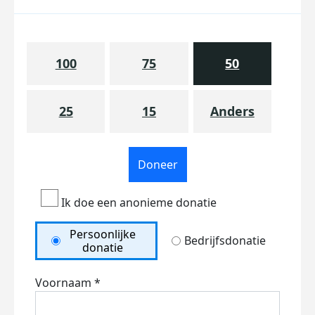
100
75
50
25
15
Anders
Doneer
Ik doe een anonieme donatie
Persoonlijke
Bedrijfsdonatie
donatie
Voornaam *