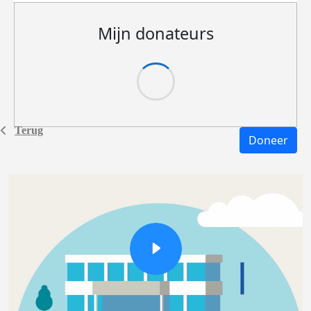
Mijn donateurs
Terug
Doneer