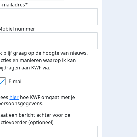
E-mailadres*
Mobiel nummer
Ik blijf graag op de hoogte van nieuws,
 euro opgehaald: t-shirt
E-mails verstuurd
acties en manieren waarop ik kan
iend
bijdragen aan KWF via:
E-mail
Lees
hier
hoe KWF omgaat met je
persoonsgegevens.
Laat een bericht achter voor de
actievoerder (optioneel)