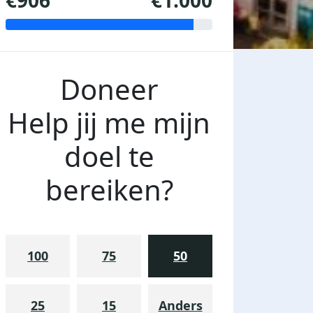
€906
€1.000
Doneer
Help jij me mijn
doel te
bereiken?
100
75
50
25
15
Anders