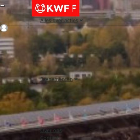
Alles over acties
Login
Evenementen
Over ons
Contact