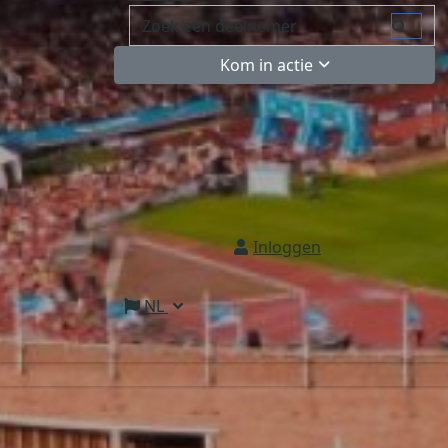
Kom in actie
Inloggen
NL