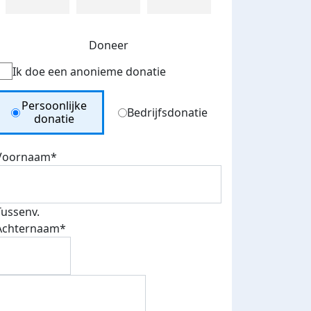
Doneer
Ik doe een anonieme donatie
Donation Type
Persoonlijke
Bedrijfsdonatie
donatie
Voornaam*
Tussenv.
Achternaam*