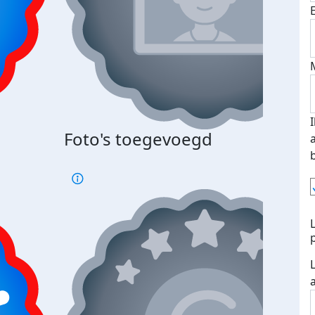
Foto's toegevoegd
€500
verd