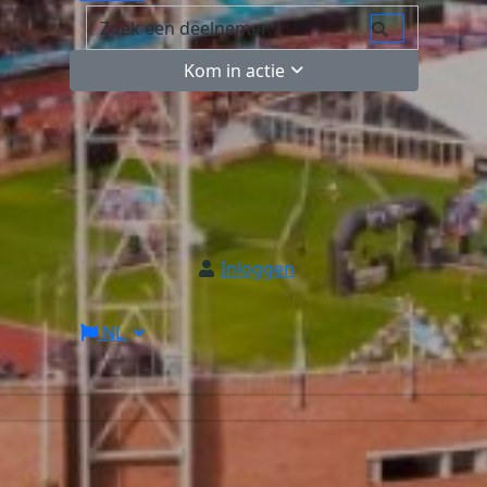
Kom in actie
Inloggen
NL