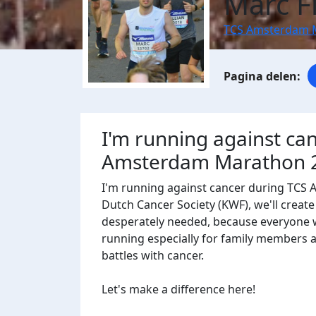
Marc F
TCS Amsterdam 
I'm running against ca
Amsterdam Marathon 
I'm running against cancer during TCS
Dutch Cancer Society (KWF), we'll create a
desperately needed, because everyone wi
running especially for family members 
battles with cancer.
Let's make a difference here!