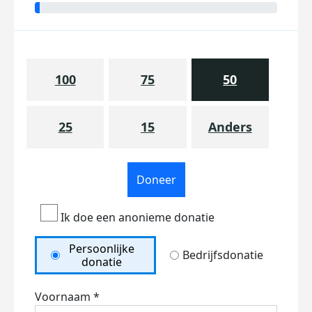
100
75
50
25
15
Anders
Doneer
Ik doe een anonieme donatie
Persoonlijke
Bedrijfsdonatie
donatie
Voornaam *