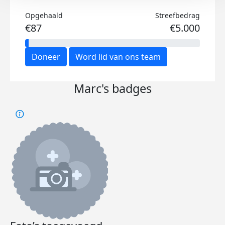
Opgehaald
Streefbedrag
€87
€5.000
Doneer
Word lid van ons team
Marc's badges