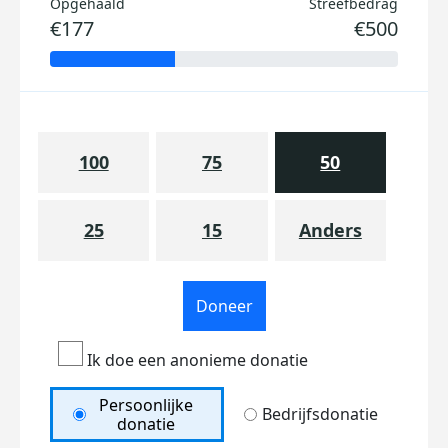
Opgehaald
Streefbedrag
€177
€500
100
75
50
25
15
Anders
Doneer
Ik doe een anonieme donatie
Persoonlijke
Bedrijfsdonatie
donatie