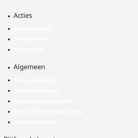
Acties
Actiematerialen
Evenementen
Kom in actie
Algemeen
Privacyverklaring
Cookie instellingen
Algemene voorwaarden
Over KWF Kankerbestrijding
Neem contact op