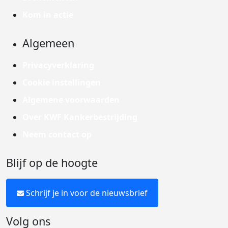
Kom in actie
Algemeen
Privacyverklaring
Cookie instellingen
Algemene voorwaarden
Over KWF Kankerbestrijding
Neem contact op
Blijf op de hoogte
Schrijf je in voor de nieuwsbrief
Volg ons