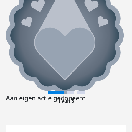
Aan eigen actie gedoneerd
1 van 3