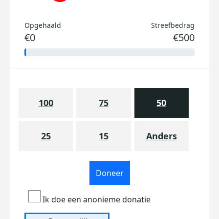
Opgehaald
Streefbedrag
€0
€500
100
75
50
25
15
Anders
Doneer
Ik doe een anonieme donatie