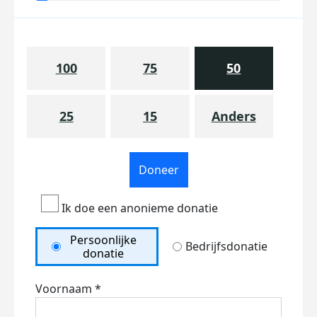
100
75
50
25
15
Anders
Doneer
Ik doe een anonieme donatie
Persoonlijke
Bedrijfsdonatie
donatie
Voornaam *