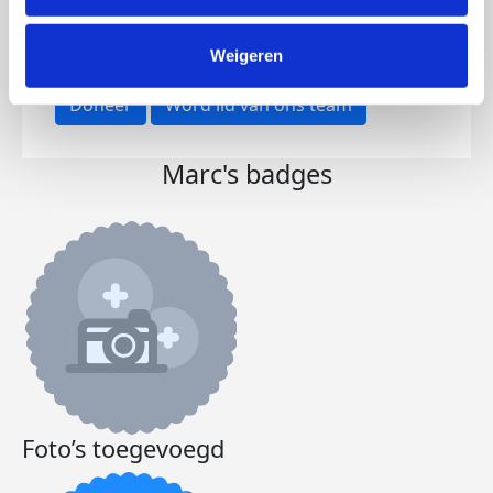
Opgehaald
Streefbedrag
€10
€250
Weigeren
Doneer
Word lid van ons team
Marc's badges
Foto’s toegevoegd