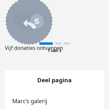
Vijf donaties ontvangen
1 van 3
Deel pagina
Marc's
galerij