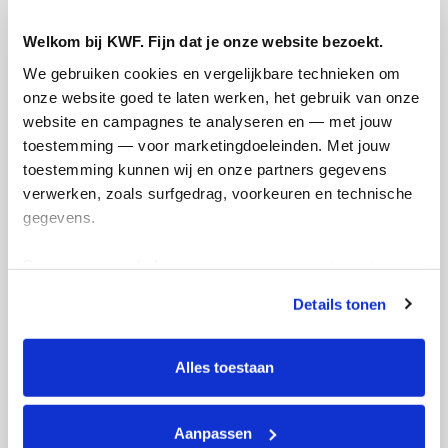
Welkom bij KWF. Fijn dat je onze website bezoekt.
Creditcard
We gebruiken cookies en vergelijkbare technieken om 
Referentie
onze website goed te laten werken, het gebruik van onze 
website en campagnes te analyseren en — met jouw 
toestemming — voor marketingdoeleinden. Met jouw 
toestemming kunnen wij en onze partners gegevens 
verwerken, zoals surfgedrag, voorkeuren en technische 
gegevens.
Deze gegevens helpen ons om campagnes te meten, 
Ik wil bijdragen aan de transactiekosten
prestaties te verbeteren en relevante KWF-content te 
en betaal €0.75 extra.
Details tonen
tonen. Je kunt je toestemming op elk moment wijzigen of 
Doneer nu
intrekken via Cookie instellingen onderaan de pagina. De 
lijst met cookies is te vinden in het tabblad “details”.
Alles toestaan
Aanpassen