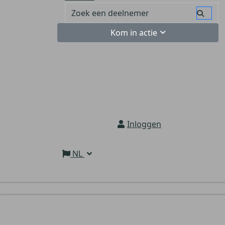
Kom in actie
Inloggen
NL