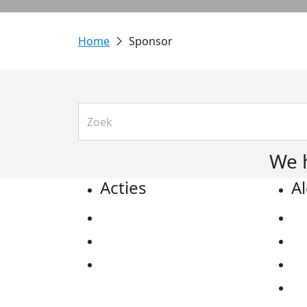
Sponsor
We 
Acties
A
Actiematerialen
Pr
Evenementen
Co
Kom in actie
Al
Ov