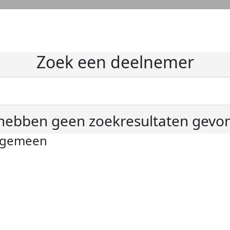
Zoek een deelnemer
hebben geen zoekresultaten gevo
lgemeen
ivacyverklaring
okie instellingen
gemene voorwaarden
er KWF Kankerbestrijding