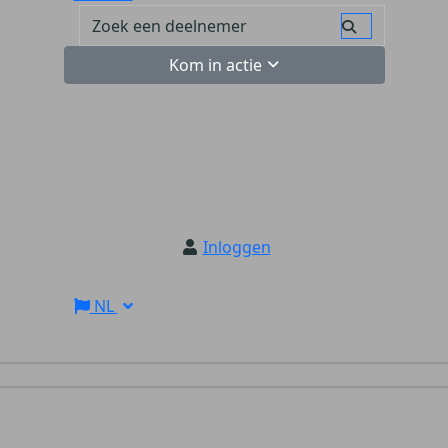
Kom in actie
Inloggen
NL