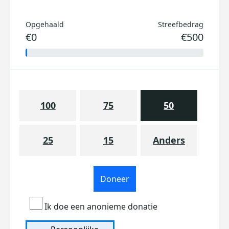
Opgehaald
Streefbedrag
€0
€500
100
75
50
25
15
Anders
Doneer
Ik doe een anonieme donatie