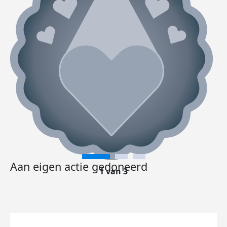
Aan eigen actie gedoneerd
1 van 3