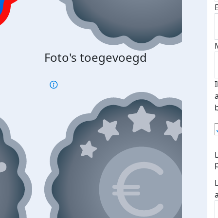
Foto's toegevoegd
€500
verd