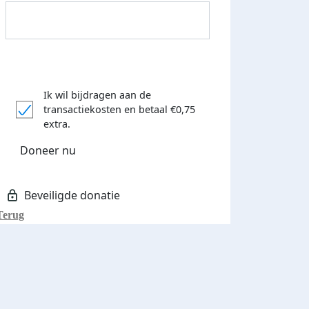
Ik wil bijdragen aan de
transactiekosten
en betaal €0,75
extra.
Donateurs bedankt
Doneer nu
Terug