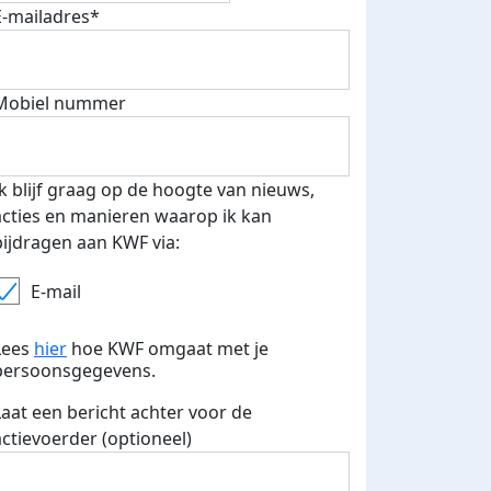
E-mailadres*
Mobiel nummer
 euro opgehaald: t-shirt
E-mails verstuurd
iend
Ik blijf graag op de hoogte van nieuws,
acties en manieren waarop ik kan
bijdragen aan KWF via:
E-mail
Lees
hier
hoe KWF omgaat met je
persoonsgegevens.
Laat een bericht achter voor de
actievoerder (optioneel)