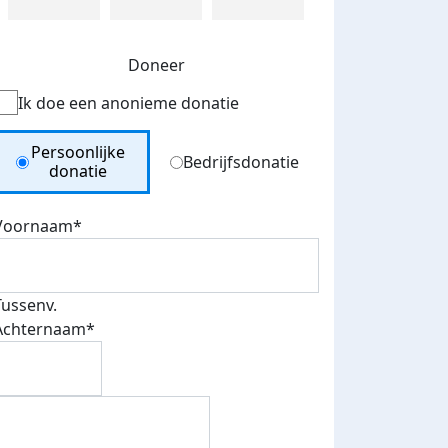
Doneer
Ik doe een anonieme donatie
Donation Type
Persoonlijke
Bedrijfsdonatie
donatie
Voornaam*
Tussenv.
Achternaam*