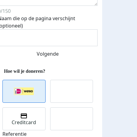
0/150
Naam die op de pagina verschijnt
(optioneel)
Streefbedrag verhoogd
Volgende
Creditcard
Referentie