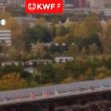
Alles over acties
Login
Evenementen
Over ons
Contact