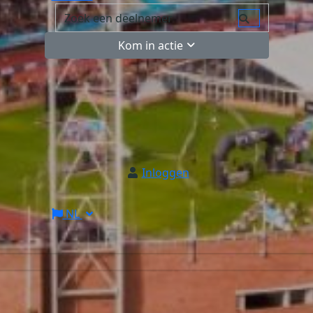
Kom in actie
Inloggen
NL