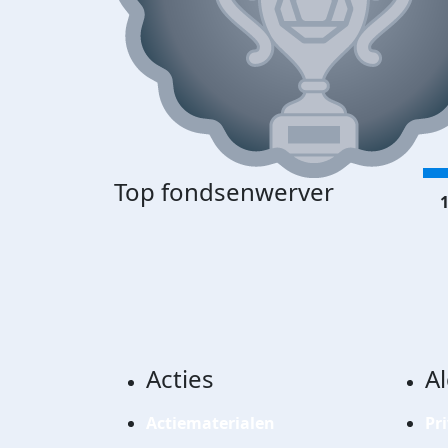
Top fondsenwerver
1
Acties
A
Actiematerialen
Pr