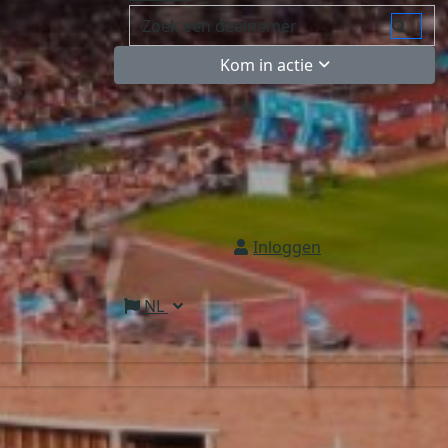
Kom in actie
Inloggen
NL