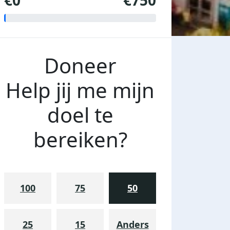
€0
€750
Doneer
Help jij me mijn
doel te
bereiken?
100
75
50
25
15
Anders