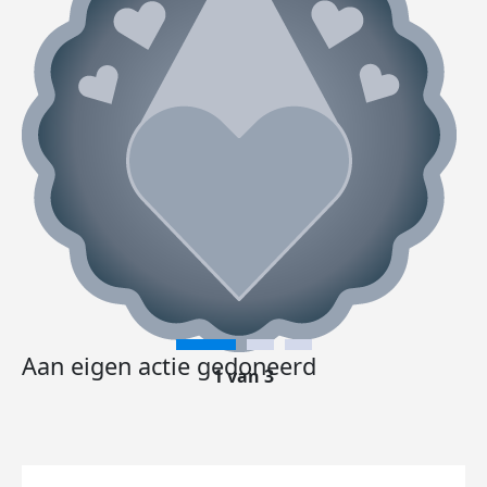
Aan eigen actie gedoneerd
1 van 3