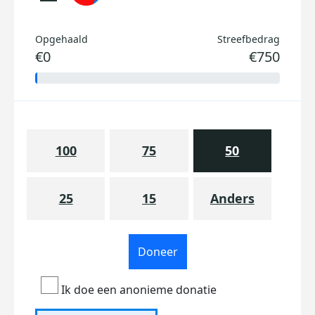
Opgehaald
Streefbedrag
€0
€750
100
75
50
25
15
Anders
Doneer
Ik doe een anonieme donatie