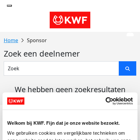
Sponsor
Zoek een deelnemer
We hebben geen zoekresultaten
gevonden
Acties
Welkom bij KWF. Fijn dat je onze website bezoekt.
Actiematerialen
We gebruiken cookies en vergelijkbare technieken om 
Evenementen