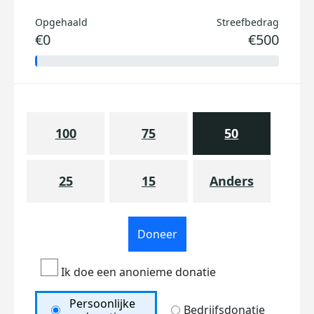
Opgehaald
Streefbedrag
€0
€500
100
75
50
25
15
Anders
Doneer
Ik doe een anonieme donatie
Persoonlijke
Bedrijfsdonatie