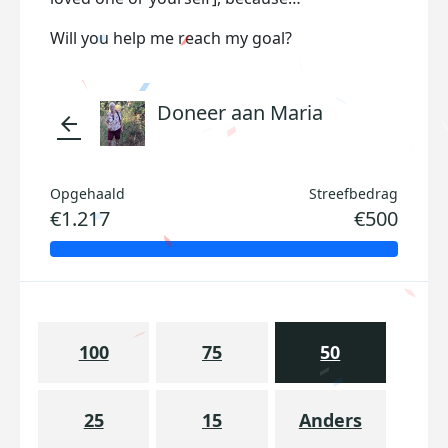
Will you help me reach my goal?
Doneer aan Maria
arrow_back
Opgehaald
Streefbedrag
€1.217
€500
100
75
50
25
15
Anders