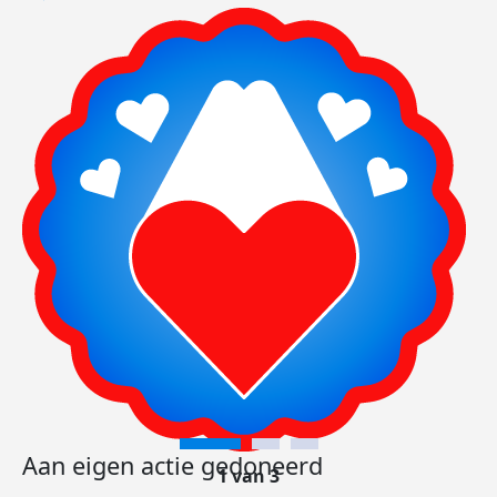
Aan eigen actie gedoneerd
1 van 3