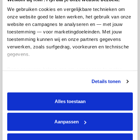
We gebruiken cookies en vergelijkbare technieken om 
onze website goed te laten werken, het gebruik van onze 
website en campagnes te analyseren en — met jouw 
toestemming — voor marketingdoeleinden. Met jouw 
toestemming kunnen wij en onze partners gegevens 
verwerken, zoals surfgedrag, voorkeuren en technische 
gegevens.
Deze gegevens helpen ons om campagnes te meten, 
prestaties te verbeteren en relevante KWF-content te 
Details tonen
tonen. Je kunt je toestemming op elk moment wijzigen of 
intrekken via Cookie instellingen onderaan de pagina. De 
lijst met cookies is te vinden in het tabblad “details”.
Alles toestaan
Actiepagina gemaakt
Aanpassen