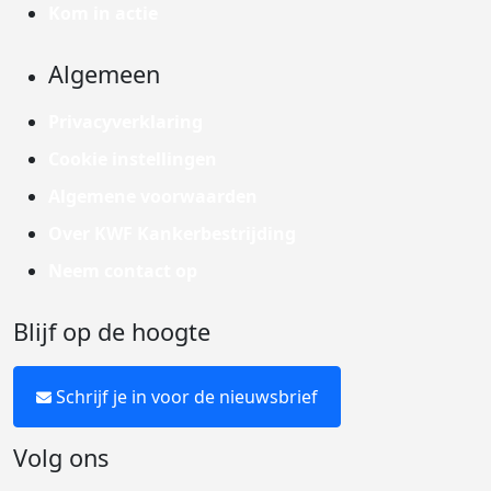
Kom in actie
Algemeen
Privacyverklaring
Cookie instellingen
Algemene voorwaarden
Over KWF Kankerbestrijding
Neem contact op
Blijf op de hoogte
Schrijf je in voor de nieuwsbrief
Volg ons