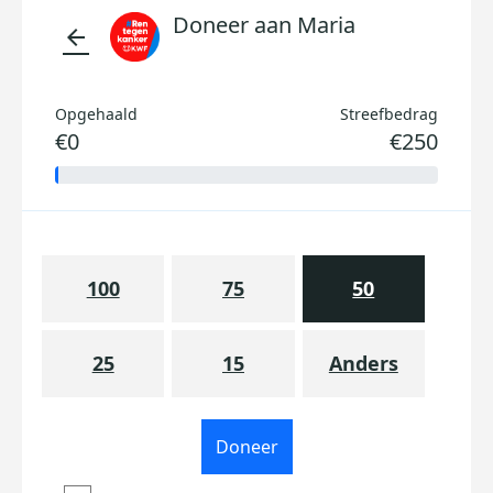
Doneer aan Maria
arrow_back
Opgehaald
Streefbedrag
€0
€250
100
75
50
25
15
Anders
Doneer