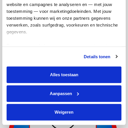
website en campagnes te analyseren en — met jouw 
171
toestemming — voor marketingdoeleinden. Met jouw 
kms
toestemming kunnen wij en onze partners gegevens 
verwerken, zoals surfgedrag, voorkeuren en technische 
gegevens.
Maria's badges
Deze gegevens helpen ons om campagnes te meten, 
prestaties te verbeteren en relevante KWF-content te 
Details tonen
tonen. Je kunt je toestemming op elk moment wijzigen of 
intrekken via Cookie instellingen onderaan de pagina. De 
lijst met cookies is te vinden in het tabblad “details”.
Alles toestaan
Aanpassen
Weigeren