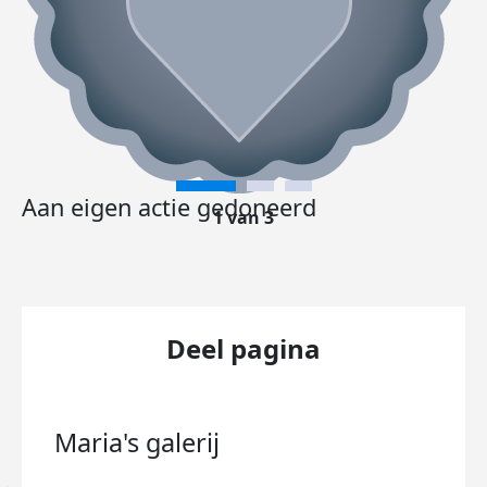
Aan eigen actie gedoneerd
1 van 3
Deel pagina
Maria's
galerij