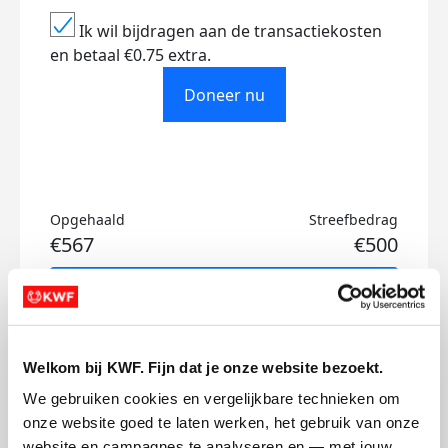
Ik wil bijdragen aan de transactiekosten
en betaal €0.75 extra.
Doneer nu
Opgehaald
Streefbedrag
€567
€500
Doneer
Marie-Louise's badges
Welkom bij KWF. Fijn dat je onze website bezoekt.
We gebruiken cookies en vergelijkbare technieken om 
onze website goed te laten werken, het gebruik van onze 
website en campagnes te analyseren en — met jouw 