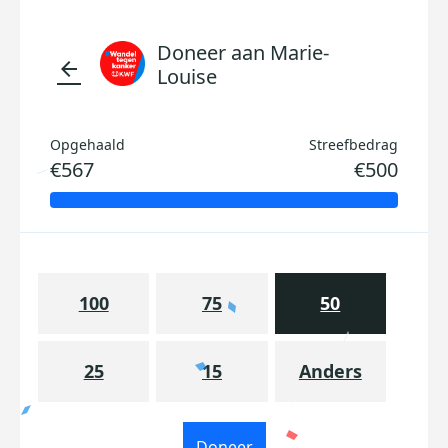
Doneer aan Marie-
arrow_back
Louise
Opgehaald
Streefbedrag
€567
€500
100
75
50
25
15
Anders
Doneer