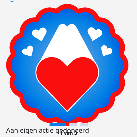
Aan eigen actie gedoneerd
1 van 3