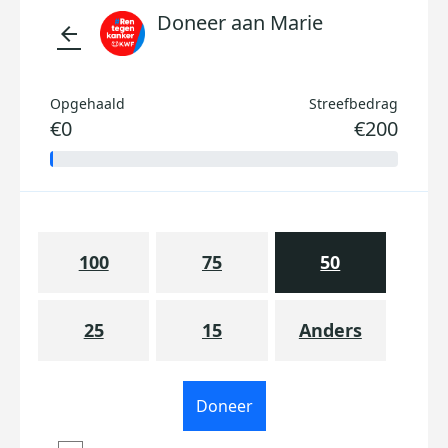
Doneer aan Marie
arrow_back
Opgehaald
Streefbedrag
€0
€200
100
75
50
25
15
Anders
Doneer