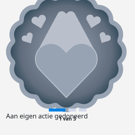
Aan eigen actie gedoneerd
1 van 3