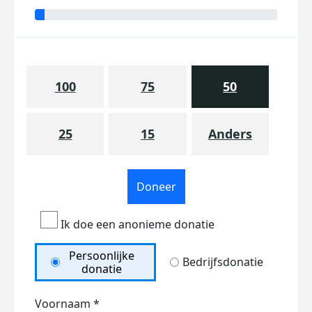
100
75
50
25
15
Anders
Doneer
Ik doe een anonieme donatie
Persoonlijke
Bedrijfsdonatie
donatie
Voornaam *