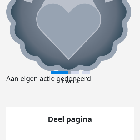
Aan eigen actie gedoneerd
1 van 3
Deel pagina