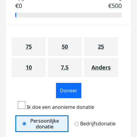
€0
€500
75
50
25
10
7.5
Anders
Doneer
Ik doe een anonieme donatie
Persoonlijke
Bedrijfsdonatie
donatie