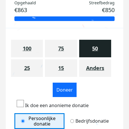
Opgehaald
Streefbedrag
€863
€850
100
75
50
25
15
Anders
Doneer
Ik doe een anonieme donatie
Persoonlijke
Bedrijfsdonatie
donatie