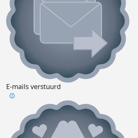
E-mails verstuurd