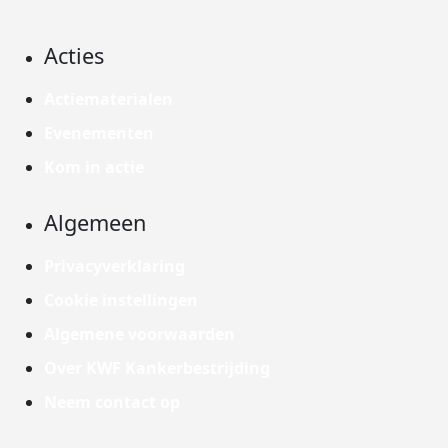
Acties
Actiematerialen
Evenementen
Kom in actie
Algemeen
Privacyverklaring
Cookie instellingen
Algemene voorwaarden
Over KWF Kankerbestrijding
Neem contact op