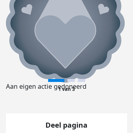
Aan eigen actie gedoneerd
1 van 3
Deel pagina