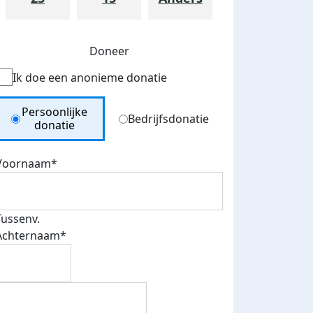
Doneer
Ik doe een anonieme donatie
Donation Type
Persoonlijke
Bedrijfsdonatie
donatie
Voornaam*
Tussenv.
teurs
Achternaam*
nkt