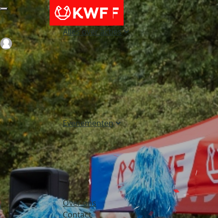
Alles over acties
Login
Evenementen
Over ons
Contact