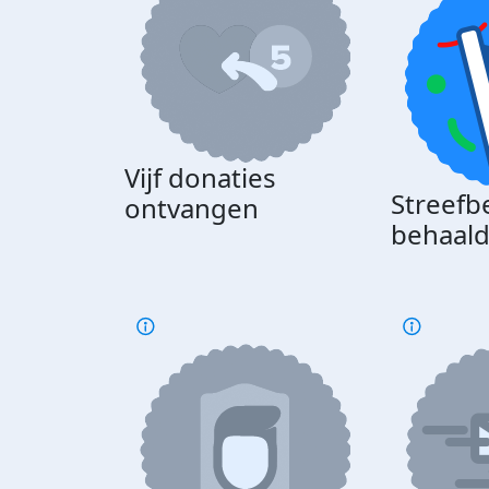
Vijf donaties
Streefb
ontvangen
behaal