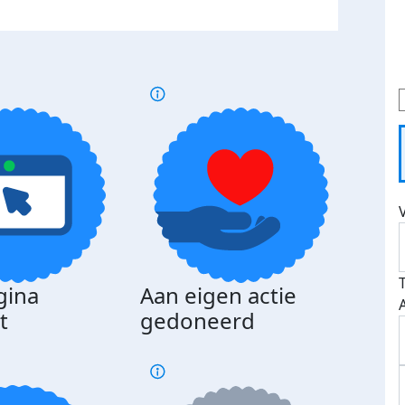
gina
Aan eigen actie
Dona
t
gedoneerd
beda