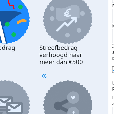
edrag
Streefbedrag
d
verhoogd naar
meer dan €500