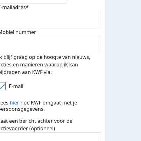
E-mailadres*
Mobiel nummer
Ik blijf graag op de hoogte van nieuws,
acties en manieren waarop ik kan
bijdragen aan KWF via:
E-mail
Lees
hier
hoe KWF omgaat met je
persoonsgegevens.
Laat een bericht achter voor de
actievoerder (optioneel)