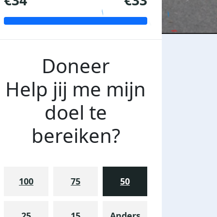
€34
€33
Doneer
Help jij me mijn
doel te
bereiken?
100
75
50
25
15
Anders