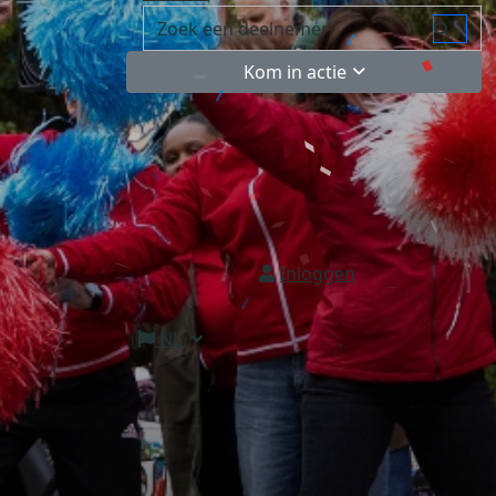
Kom in actie
Inloggen
NL