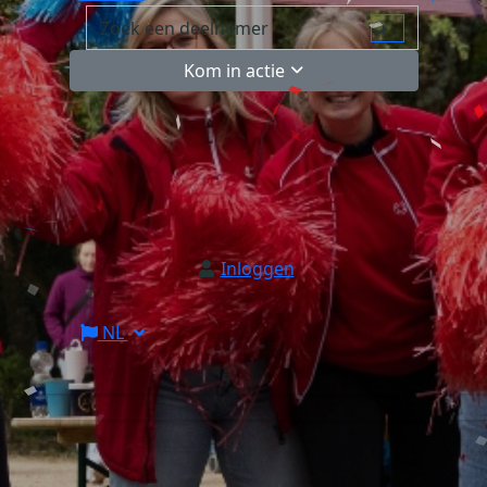
Kom in actie
Inloggen
NL