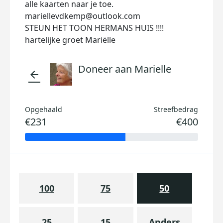
alle kaarten naar je toe.
mariellevdkemp@outlook.com
STEUN HET TOON HERMANS HUIS !!!!
hartelijke groet Mariëlle
Doneer aan Marielle
arrow_back
Opgehaald
Streefbedrag
€231
€400
100
75
50
25
15
Anders