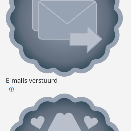
E-mails verstuurd