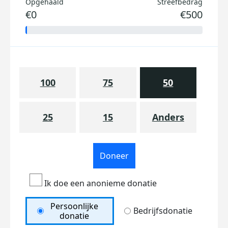
Opgehaald
Streefbedrag
€0
€500
100
75
50
25
15
Anders
Doneer
Ik doe een anonieme donatie
Persoonlijke
Bedrijfsdonatie
donatie