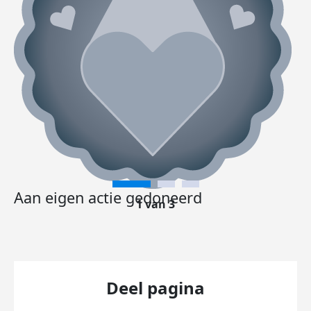
Aan eigen actie gedoneerd
1 van 3
Deel pagina