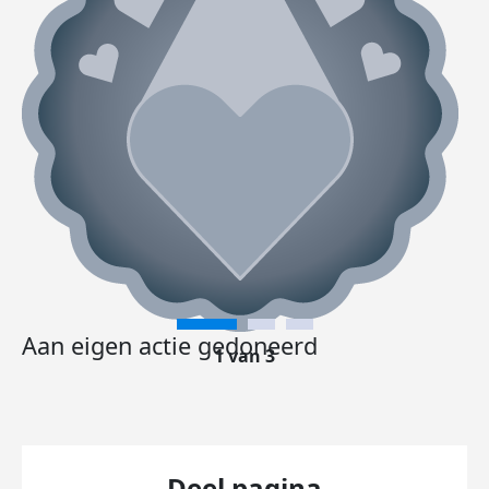
Aan eigen actie gedoneerd
1 van 3
Deel pagina