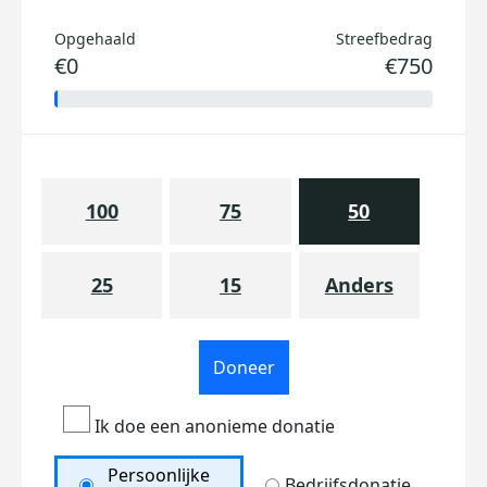
Opgehaald
Streefbedrag
€0
€750
100
75
50
25
15
Anders
Doneer
Ik doe een anonieme donatie
Persoonlijke
Bedrijfsdonatie