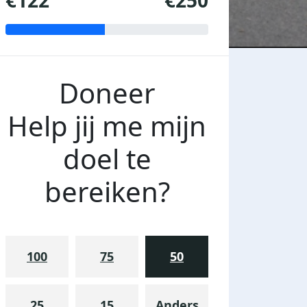
€122
€250
Doneer
Help jij me mijn
doel te
bereiken?
100
75
50
25
15
Anders