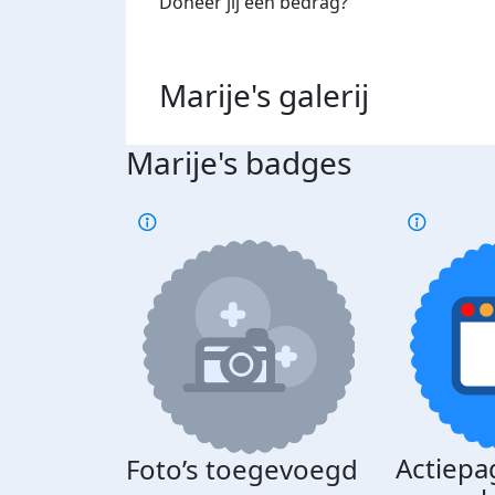
Doneer jij een bedrag?
Marije's
galerij
Marije's badges
Actiepa
Foto’s toegevoegd