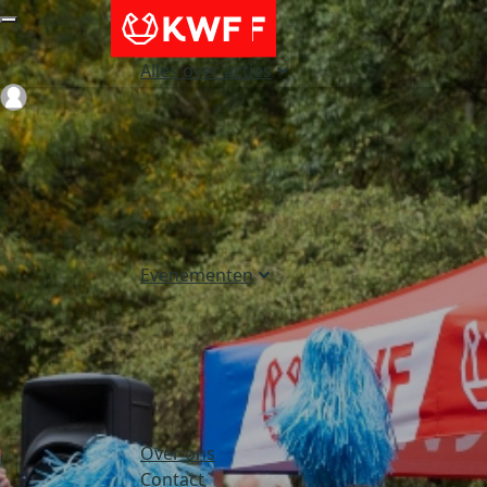
Alles over acties
Login
Evenementen
Over ons
Contact