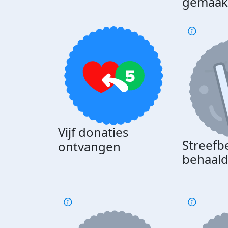
gemaak
Vijf donaties
Streefb
ontvangen
behaal