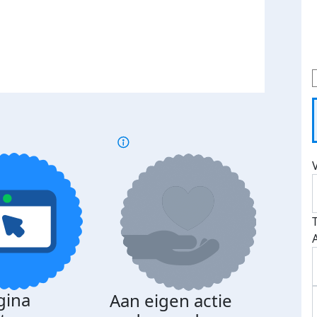
gina
Aan eigen actie
Dona