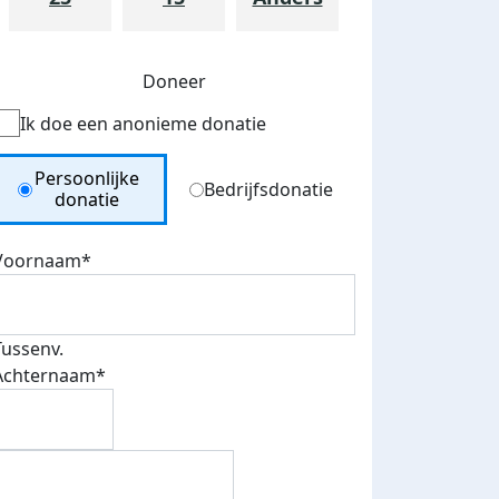
Doneer
Ik doe een anonieme donatie
Donation Type
Persoonlijke
Bedrijfsdonatie
donatie
Voornaam*
Tussenv.
Achternaam*
teurs