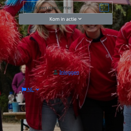
Kom in actie
Inloggen
NL