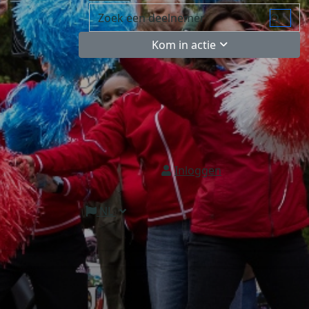
Kom in actie
Inloggen
NL