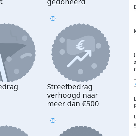
t
gedoneerd
beda
edrag
Streefbedrag
d
verhoogd naar
meer dan €500