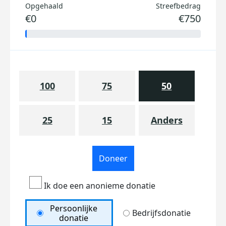
Opgehaald
Streefbedrag
€0
€750
100
75
50
25
15
Anders
Doneer
Ik doe een anonieme donatie
Persoonlijke
Bedrijfsdonatie
donatie