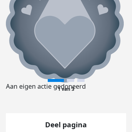
Aan eigen actie gedoneerd
1 van 3
Deel pagina