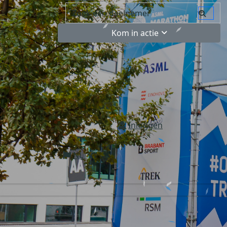
Kom in actie
Inloggen
NL