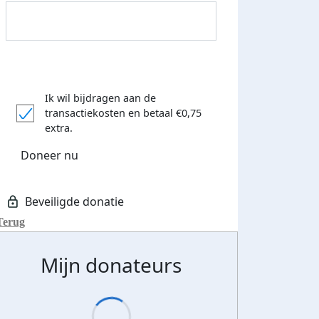
Ik wil bijdragen aan de
transactiekosten
en betaal €0,75
Donateurs bedankt
extra.
Doneer nu
Terug
Mijn donateurs