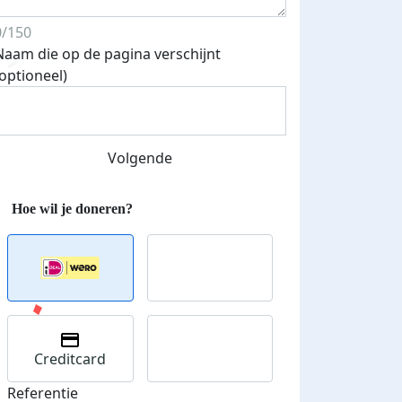
0/150
Naam die op de pagina verschijnt
(optioneel)
Streefbedrag verhoogd
Volgende
Creditcard
Referentie