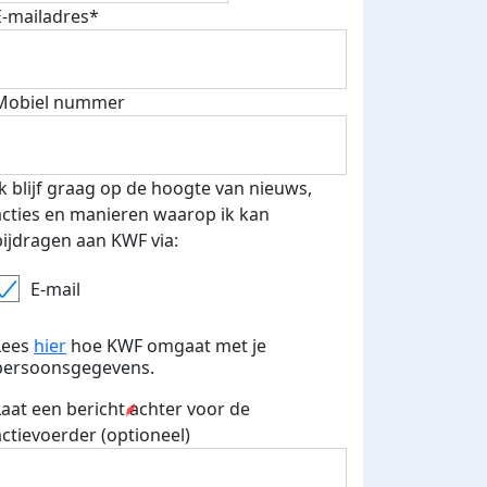
E-mailadres*
500 euro aan donaties ontvang
Mobiel nummer
E-mails verstuurd
 speciale KWF t-shirt!
Ik blijf graag op de hoogte van nieuws,
acties en manieren waarop ik kan
bijdragen aan KWF via:
E-mail
Lees
hier
hoe KWF omgaat met je
persoonsgegevens.
Laat een bericht achter voor de
actievoerder (optioneel)