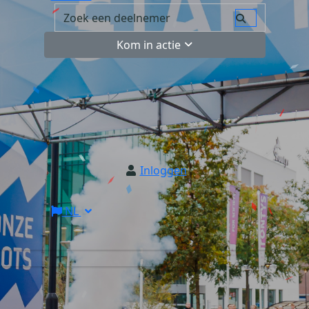
Kom in actie
Inloggen
NL