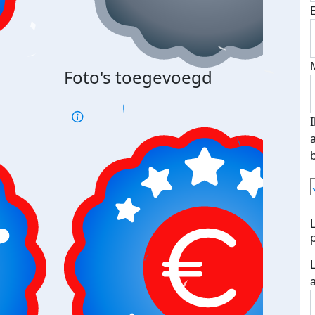
Bij 
Foto's toegevoegd
je je