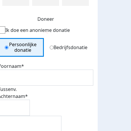
Doneer
Ik doe een anonieme donatie
Donation Type
Persoonlijke
Bedrijfsdonatie
donatie
Voornaam*
Tussenv.
Achternaam*