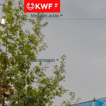
Alles over acties
Login
Evenementen
Over ons
Contact