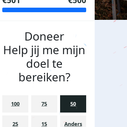
€501
€500
Doneer
Help jij me mijn
doel te
bereiken?
100
75
50
25
15
Anders